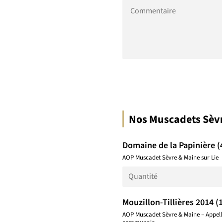
é
C
*
p
o
h
m
o
m
n
e
e
n
*
t
a
i
r
Nos Muscadets Sèvr
e
Domaine de la Papinière (
AOP Muscadet Sèvre & Maine sur Lie
Mouzillon-Tillières 2014 (
AOP Muscadet Sèvre & Maine – Appell