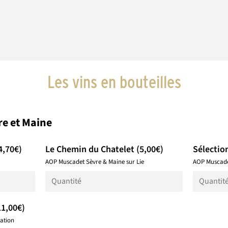
a
t
i
a
l
l
*
*
Les vins en bouteilles
e et Maine
4,70€)
Le Chemin du Chatelet (5,00€)
Sélectio
AOP Muscadet Sèvre & Maine sur Lie
AOP Muscadet
11,00€)
ation