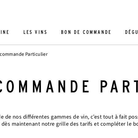
INE
LES VINS
BON DE COMMANDE
DÉGU
Les vins blancs
 commande Particulier
Les vins rouges
Les vins rosés
Les vins mousseux
COMMANDE PAR
 de nos différentes gammes de vin, c’est tout à fait p
 dès maintenant notre grille des tarifs et compléter le